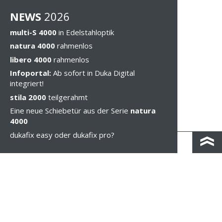
NEWS
202
6
multi-S 4000
in Edelstahloptik
natura 4000
rahmenlos
libero 4000
rahmenlos
Infoportal:
Ab sofort in Duka Digital
integriert!
stila 2000
teilgerahmt
Eine neue Schiebetür aus der Serie
natura
4000
dukafix easy oder dukafix pro?
KONTAKT & ANFAHRT
IMPRESSUM & PRIVACY
RECHTLICHE HINWEISE
WHISTLEBLOWING