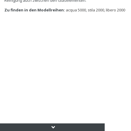
Reinigung auch zwischen den Glaselementen.
Zu finden in den Modellreihen:
acqua 5000
,
stila 2000
,
libero 2000