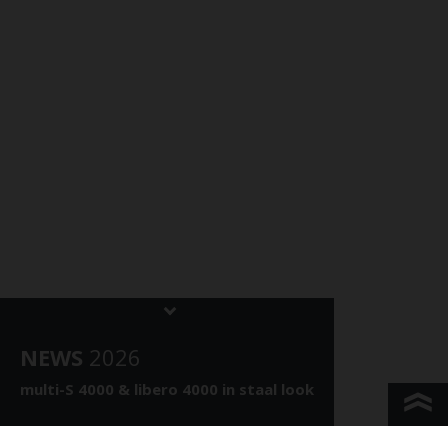
NEWS
202
6
multi-S 4000 &
libero 4000 in staal look