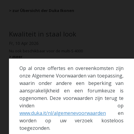
> zur Übersicht der Duka Ikonen
Kwaliteit in staal look
Fr, 10 Apr 2026
Nu ook beschikbaar voor de multi-S 4000
> meer
Op al onze offertes en overeenkomsten zijn
Duka wint Archiproducts Design
onze Algemene Voorwaarden van toepassing,
waarin onder andere een beperking van
Award 2025
aansprakelijkheid en een forumkeuze is
Fr, 21 Nov 2025
opgenomen. Deze voorwaarden zijn terug te
Stijl, innovatie en aandacht voor detail komen samen in de
vinden op
libero 4000
www.duka.it/nl/algemenevoorwaarden
en
> meer
worden op uw verzoek kosteloos
toegezonden.
Beleef de nieuwe unieke libero 4000