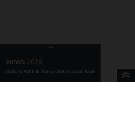
NEWS
202
6
multi-S 4000 &
libero 4000 in staal look
KONTAKT & ANFAHRT
IMPRESSUM & PRIVACY
JURIDISCHE INFORMATIE
WHISTLEBLOWING
COOKIE INSTELLINGEN