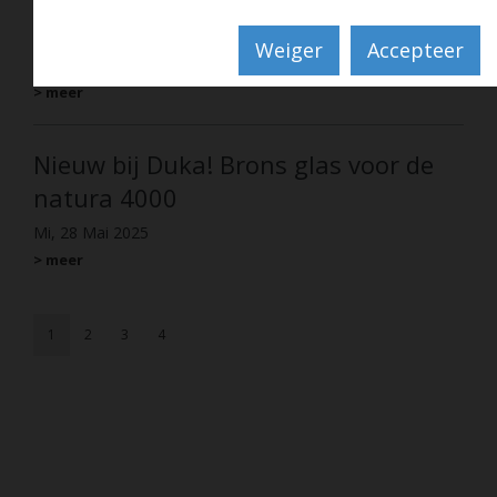
inloopdouche
Weiger
Accepteer
Do, 12 Jun 2025
> meer
Nieuw bij Duka! Brons glas voor de
natura 4000
Mi, 28 Mai 2025
> meer
1
2
3
4