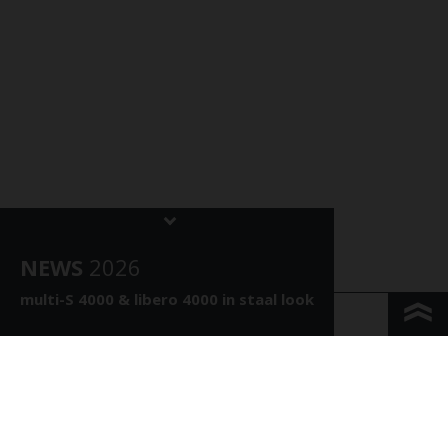
NEWS
202
6
multi-S 4000 &
libero 4000 in staal look
KONTAKT & ANFAHRT
IMPRESSUM & PRIVACY
JURIDISCHE INFORMATIE