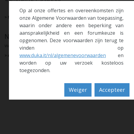
Op al onze offertes en overeenkomsten zijn
> Naar het aanvraagformulier
onze Algemene Voorwaarden van toepassing,
waarin onder andere een beperking van
aansprakelijkheid en een forumkeuze is
Niets geschikt voor jou?
opgenomen. Deze voorwaarden zijn terug te
Wenden Sie sich zielgerichtet mit einer Initiativbewerbung an uns.
vinden op
www.duka.it/nl/algemenevoorwaarden
en
> meer
worden op uw verzoek kosteloos
toegezonden.
Weiger
Accepteer