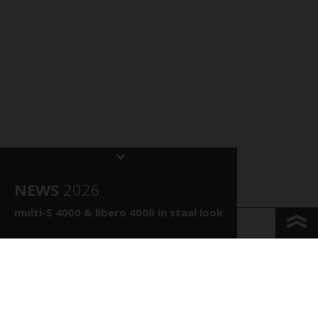
NEWS
202
6
multi-S 4000 &
libero 4000 in staal look
KONTAKT & ANFAHRT
IMPRESSUM & PRIVACY
JURIDISCHE INFORMATIE