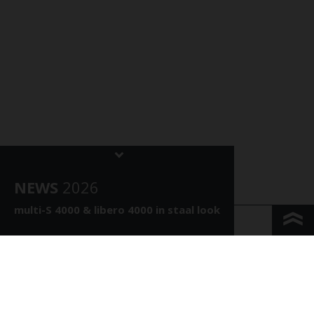
NEWS
202
6
multi-S 4000 &
libero 4000 in staal look
KONTAKT & ANFAHRT
IMPRESSUM & PRIVACY
JURIDISCHE INFORMATIE