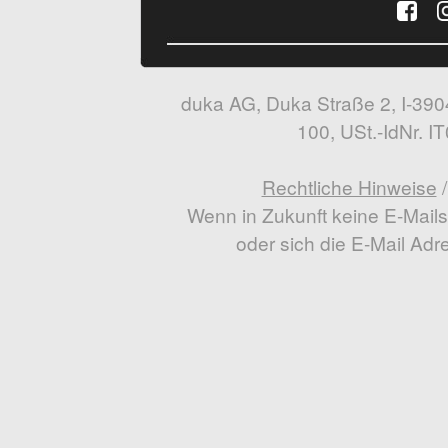
duka AG, Duka Straße 2, I-39042
100, USt.-IdNr. 
Rechtliche Hinweise
Wenn in Zukunft keine E-Mail
oder sich die E-Mail Adr