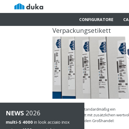
CONFIGURATORE
CA
Verpackungsetikett
Duka verwendet standardmäßig ein
NEWS
2026
Verpackungsetikett mit zusätzlichen wertvo
Informationen für den Großhandel:
multi-S 4000
in look acciaio inox