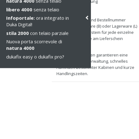
natura 4000
senza telaio
> Artikelbeschreibung
> EAN-Code
libero 4000
senza telaio
> Kommision
Infoportale:
ora integrato in
> Kundenartikel- und Bestellnummer
Duka Digital!
> Beschaffungsware (B) oder Lagerware (L)
> Numerierungssystem für jede einzelne
stila 2000
con telaio parziale
Palette (47), die Sie am Lieferschein
Nuova porta scorrevole di
wiederfinden
natura 4000
Diese Informationen garantieren eine
dukafix easy o dukafix pro?
einfache Warenverwaltung, schnelles
Auffinden bestimmter Kabinen und kurze
Handlingszeiten.