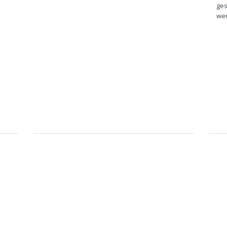
ges
we