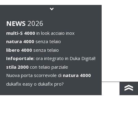
NEWS
2026
multi-S 4000
in look acciaio inox
natura 4000
senza telaio
libero 4000
senza telaio
Infoportale:
ora integrato in Duka Digital!
stila 2000
con telaio parziale
Nuova porta scorrevole di
natura 4000
dukafix easy o dukafix pro?
CONTATTO
COLOPHON & PRIVACY
NOTE LEGALI
WHISTLEBLOWING