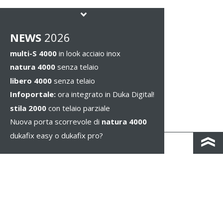
NEWS
2026
multi-S 4000
in look acciaio inox
natura 4000
senza telaio
libero 4000
senza telaio
Infoportale:
ora integrato in Duka Digital!
stila 2000
con telaio parziale
Nuova porta scorrevole di
natura 4000
dukafix easy o dukafix pro?
CONTATTO
COLOPHON & PRIVACY
NOTE LEGALI
WHISTLEBLOWING