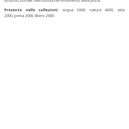
un‘eccezzionale silenziosità nel movimento della porta.
Presente nelle collezioni:
acqua 5000
,
natura 4000
,
stila
2000
,
prima 2000
,
libero 2000