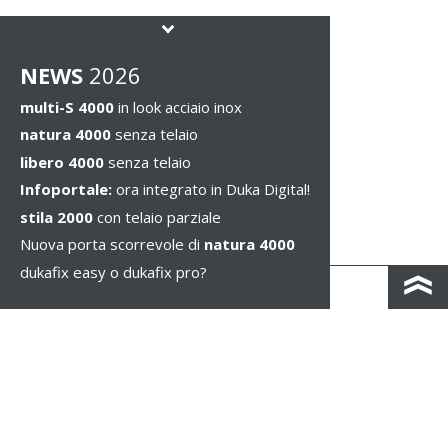
NEWS
2026
multi-S 4000
in look acciaio inox
natura 4000
senza telaio
libero 4000
senza telaio
Infoportale:
ora integrato in Duka Digital!
stila 2000
con telaio parziale
Nuova porta scorrevole di
natura 4000
dukafix easy o dukafix pro?
CONTATTO
COLOPHON & PRIVACY
NOTE LEGALI
WHISTLEBLOWING