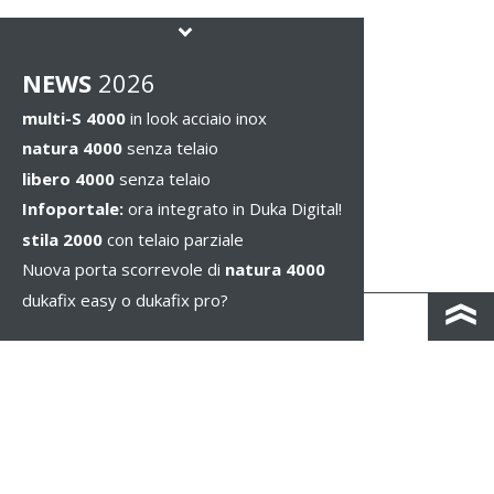
NEWS
2026
multi-S 4000
in look acciaio inox
natura 4000
senza telaio
libero 4000
senza telaio
Infoportale:
ora integrato in Duka Digital!
stila 2000
con telaio parziale
Nuova porta scorrevole di
natura 4000
dukafix easy o dukafix pro?
CONTATTO
COLOPHON & PRIVACY
NOTE LEGALI
WHISTLEBLOWING