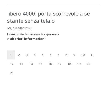
libero 4000: porta scorrevole a sé
stante senza telaio
Mi, 18 Mär 2026
Linee pulite & massima trasparenza
> ulteriori informazioni
1
2
3
4
5
6
7
8
9
10
11
12
13
14
15
16
17
18
19
20
21