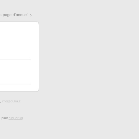
a page d’accueil >
7,
info@duka.it
 plaît
cliquer ici