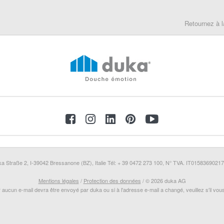
Retournez à l
a Straße 2, I-39042 Bressanone (BZ), Italie Tél: + 39 0472 273 100, N° TVA. IT0158369021
Mentions légales
/
Protection des données
/ © 2026 duka AG
r aucun e-mail devra être envoyé par duka ou si à l′adresse e-mail a changé, veuillez s′il vous