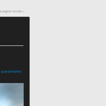
la pagina iniziale >
el quarantesimo