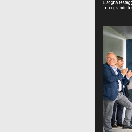
Bisogna festegg
una grande fes