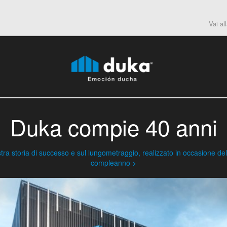
Vai al
Duka compie 40 anni
stra storia di successo e sul lungometraggio, realizzato in occasione d
compleanno >