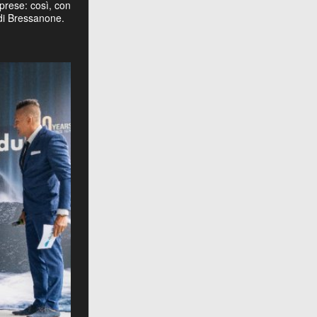
prese: così, con
 di Bressanone.