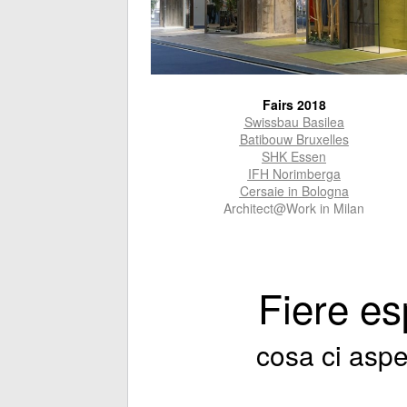
Fairs 2018
Swissbau Basilea
Batibouw Bruxelles
SHK Essen
IFH
Norimberga
Cersaie in Bologna
Architect@Work in Milan
Fiere es
cosa ci asp