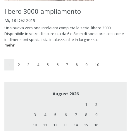
libero 3000 ampliamento
Mi, 18 Dez 2019
Una nuova versione intelaiata completa la serie. libero 3000.
Disponibile in vetro di sicurezza da 6 e 8 mm di spessore, cosi come
in dimensioni speciali sia in altezza che in larghezza.
mehr
1
2
3
4
5
6
7
8
9
10
August 2026
1
2
3
4
5
6
7
8
9
10
11
12
13
14
15
16